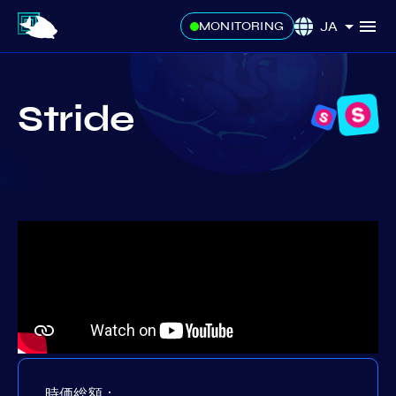
JA
MONITORING
Stride
時価総額：