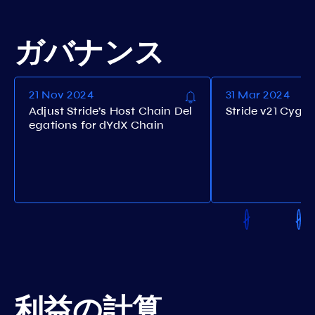
ガバナンス
21 Nov 2024
31 Mar 2024
Adjust Stride’s Host Chain Del
Stride v21 Cygu
egations for dYdX Chain
利益の計算