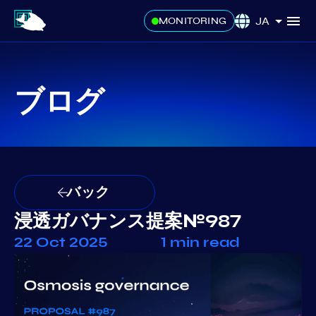
JA
MONITORING
ブログ
バック
浸透ガバナンス提案№987
22 Oct 2025
1 min read