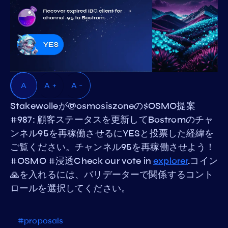
A
A +
A -
Stakewolleが@osmosiszoneの$OSMO提案
#987: 顧客ステータスを更新してBostromのチャ
ンネル95を再稼働させるにYESと投票した経緯を
ご覧ください。チャンネル95を再稼働させよう！
#OSMO #浸透Check our vote in
explorer
.コイン
🙏を入れるには、バリデーターで関係するコント
ロールを選択してください。
#proposals