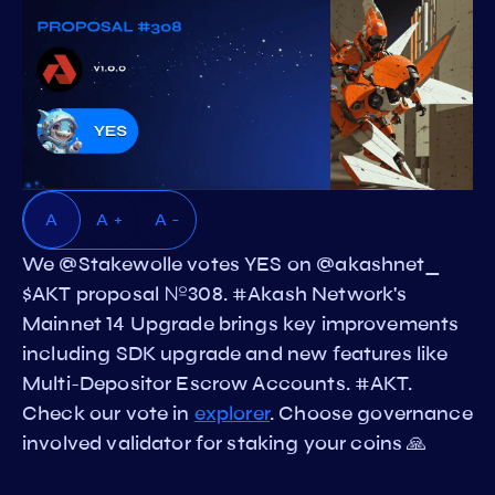
A
A +
A -
We @Stakewolle votes YES on @akashnet_
$AKT proposal №308. #Akash Network's
Mainnet 14 Upgrade brings key improvements
including SDK upgrade and new features like
Multi-Depositor Escrow Accounts. #AKT.
Check our vote in
explorer
. Choose governance
involved validator for staking your coins 🙏