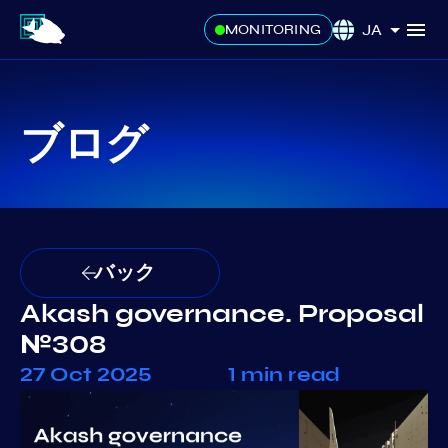
JA
MONITORING
ブログ
バック
Akash governance. Proposal
№308
27 Oct 2025
1 min read