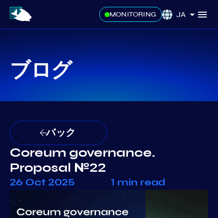
JA
MONITORING
ブログ
バック
Coreum governance.
Proposal №22
26 Oct 2025
1 min read