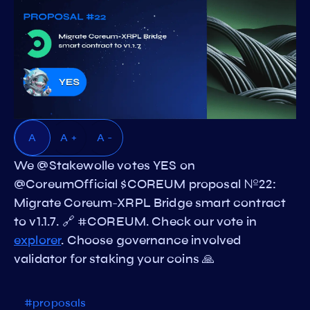
A
A +
A -
We @Stakewolle votes YES on
@CoreumOfficial $COREUM proposal №22:
Migrate Coreum-XRPL Bridge smart contract
to v1.1.7. 🔗 #COREUM. Check our vote in
explorer
. Choose governance involved
validator for staking your coins 🙏
#proposals