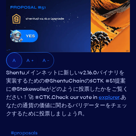
A
A +
A -
Shentuメインネットに新しいv2.16.0バイナリを
実装するための@ShentuChainの$CTK #51提案
に@Stakewolleがどのように投票したかをご覧く
ださい！🚀 #CTK.Check our vote in
explorer
.あ
なたの通貨の価値に関わるバリデーターをチェッ
クするために投票しましょうᙏ。
#proposals