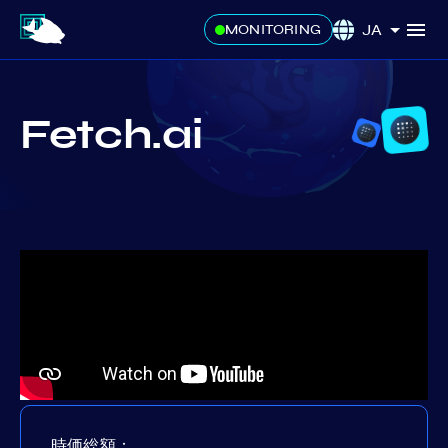
JA
MONITORING
Fetch.ai
時価総額：