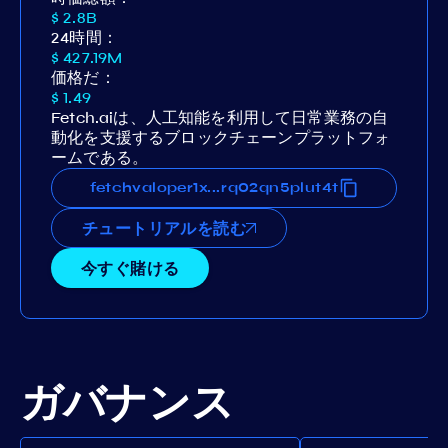
$ 2.8B
24時間：
$ 427.19M
価格だ：
$ 1.49
Fetch.aiは、人工知能を利用して日常業務の自
動化を支援するブロックチェーンプラットフォ
ームである。
mznygxujt2vpzmufvghfunw5rq02qn5plut4t
fetchvaloper1xmznygxujt2vpzmufvghfunw5
...
チュートリアルを読む
今すぐ賭ける
ガバナンス