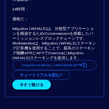
-
24時間：
-
価格だ：
-
Migaloo (WHALE)は、分散型アプリケーショ
ンを構築するためのcosmwasmを搭載したパ
ーミッションレスブロックチェーンです。
Stakewoleeは、Migaloo (WHALE)ステーキン
グ計算機を使用することで、最高のステーキン
グ報酬APRとAPYでCosmosにMigaloo
(WHALE)ステーキングを提供します。
q6tlkn08rlg82g7au4n3pqczzw9ulxstxzk75
migaloovaloper1zq6tlkn08rlg82g7au4n3pqc
...
チュートリアルを読む
今すぐ賭ける