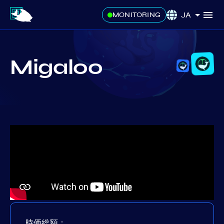
JA
MONITORING
Migaloo
時価総額：