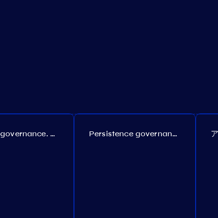
Coreum governance. Proposal №22
Persistence governance. Proposal №150