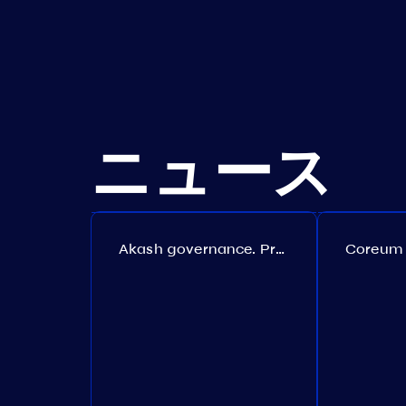
ニュース
Akash governance. Proposal №308