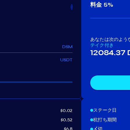
料金
5%
あなたは次のよう
テイク付き
DSM
12084.37
USDT
ステーク日
$0.02
$0.52
杭打ち期間
$6.8
〆切