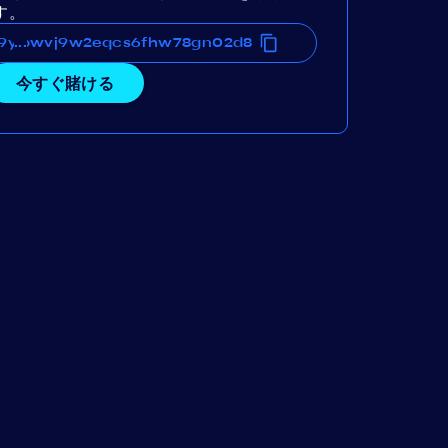
す。
mwpwvj9w2eqcs6fhw78gn02d8
7g9ywnwmwpwvj9w2eqcs6fhw78gn02d8
...
今すぐ賭ける