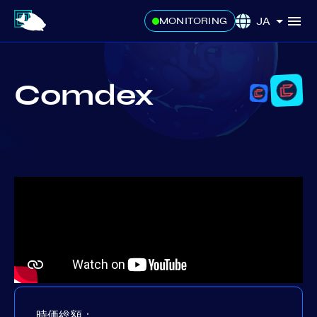
JA
MONITORING
Comdex
時価総額：