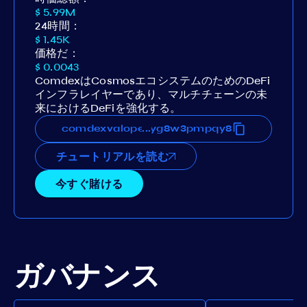
$ 5.99M
24時間：
$ 1.45K
価格だ：
$ 0.0043
ComdexはCosmosエコシステムのためのDeFi
インフラレイヤーであり、マルチチェーンの未
来におけるDeFiを強化する。
xevj3n6eq36t62sjjrsvf6hkuryg8w3pmpqy8
comdexvaloper15xevj3n6eq36t62sjjrsvf6h
...
チュートリアルを読む
今すぐ賭ける
ガバナンス