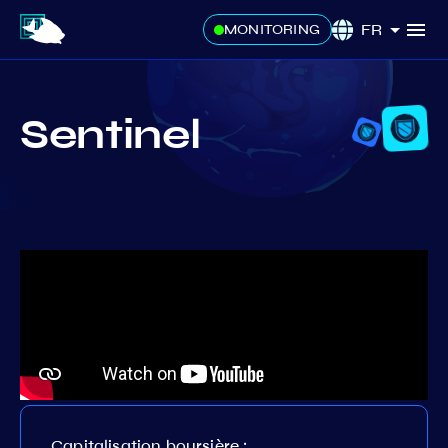
FR
MONITORING
Sentinel
Capitalisation boursière :