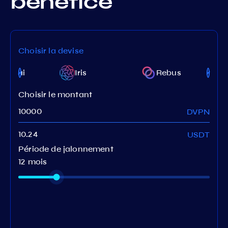
bénéfice
Choisir la devise
etch.ai
Iris
Rebus
Choisir le montant
DVPN
USDT
Période de jalonnement
12 mois