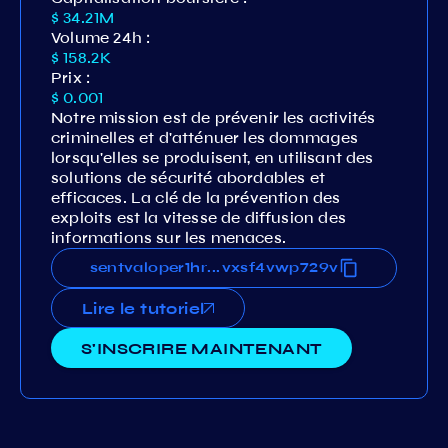
$ 34.21M
Volume 24h :
$ 158.2K
Prix :
$ 0.001
Notre mission est de prévenir les activités
criminelles et d'atténuer les dommages
lorsqu'elles se produisent, en utilisant des
solutions de sécurité abordables et
efficaces. La clé de la prévention des
exploits est la vitesse de diffusion des
informations sur les menaces.
ms0qpe27uulkllw96tmeqnl4hvxsf4vwp729v
sentvaloper1hms0qpe27uulkllw96tmeqnl4h
...
Lire le tutoriel
S'INSCRIRE MAINTENANT