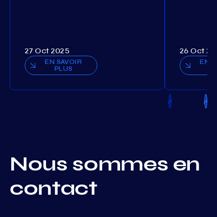
27 Oct 2025
26 Oct 20
EN SAVOIR
EN S
PLUS
P
Nous sommes en
contact