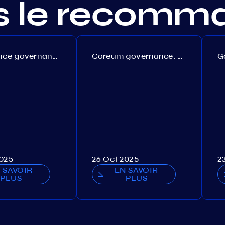
s le recomm
Persistence governance. Proposal №150
Coreum governance. Proposal №22
2025
26 Oct 2025
2
 SAVOIR
EN SAVOIR
PLUS
PLUS