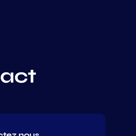
act
ctez nous