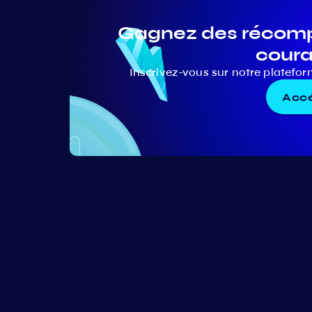
Gagnez des récompe
coura
Inscrivez-vous sur notre platefor
Accé