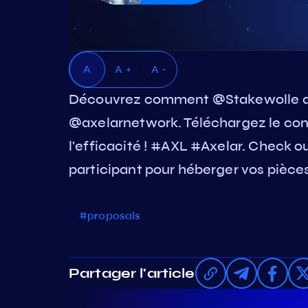
A
A +
A -
Découvrez comment @Stakewolle a v
@axelarnetwork. Téléchargez le contr
l'efficacité ! #AXL #Axelar. Check o
participant pour héberger vos pièces
#proposals
Partager l'article