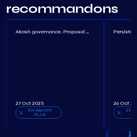
recommandons
Akash governance. Proposal №308
27 Oct 2025
26 Oct 20
EN SAVOIR
EN S
PLUS
P