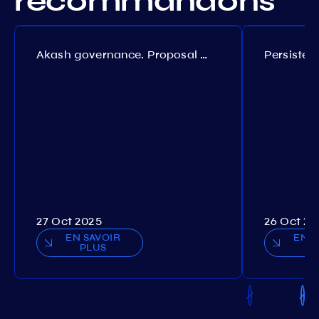
recommandons
Akash governance. Proposal №308
27 Oct 2025
26 Oct 20
EN SAVOIR
EN S
PLUS
P