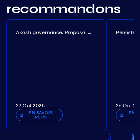
recommandons
Akash governance. Proposal №308
27 Oct 2025
26 Oct 20
EN SAVOIR
EN S
PLUS
P