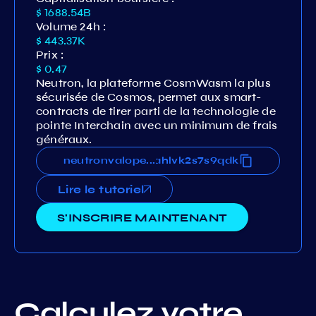
$ 1688.54B
Volume 24h :
$ 443.37K
Prix :
$ 0.47
Neutron, la plateforme CosmWasm la plus
sécurisée de Cosmos, permet aux smart-
contracts de tirer parti de la technologie de
pointe Interchain avec un minimum de frais
généraux.
f4wlkutql95j7wwsxz490s6fahlvk2s7s9qdk
neutronvaloper1gf4wlkutql95j7wwsxz490s6
...
Lire le tutoriel
S'INSCRIRE MAINTENANT
Calculez votre