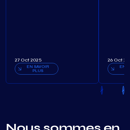
27 Oct 2025
26 Oct 20
EN SAVOIR
EN S
PLUS
P
Nous sommes en