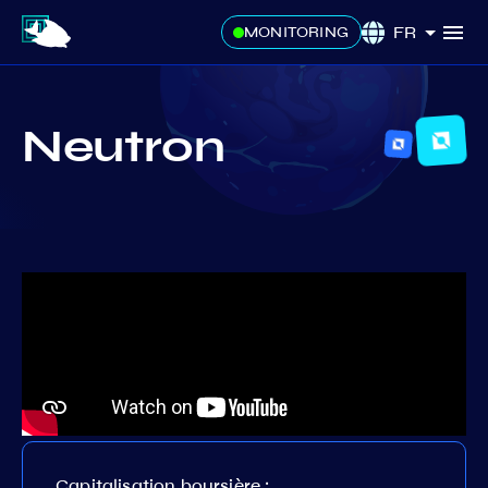
FR
MONITORING
Neutron
Capitalisation boursière :