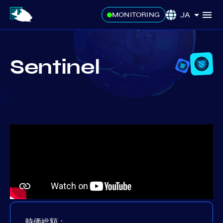
JA
MONITORING
Sentinel
時価総額：