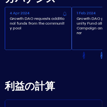
4 Apr 2024
1 Feb 2024
Growth DAO requests additio
Growth DAO pr
nal funds from the communit
unity Fund alloc
y pool
Campaign and S
rer
利益の計算