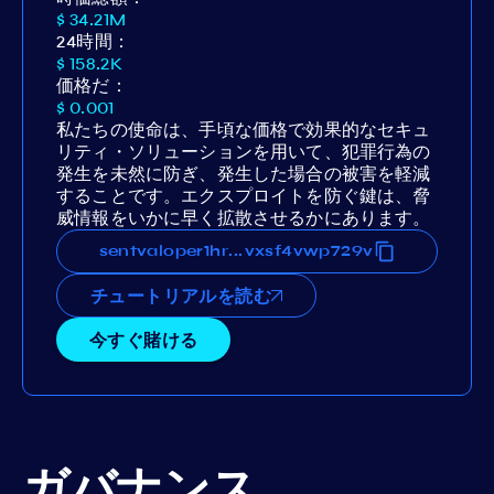
$ 34.21M
24時間：
$ 158.2K
価格だ：
$ 0.001
私たちの使命は、手頃な価格で効果的なセキュ
リティ・ソリューションを用いて、犯罪行為の
発生を未然に防ぎ、発生した場合の被害を軽減
することです。エクスプロイトを防ぐ鍵は、脅
威情報をいかに早く拡散させるかにあります。
ms0qpe27uulkllw96tmeqnl4hvxsf4vwp729v
sentvaloper1hms0qpe27uulkllw96tmeqnl4h
...
チュートリアルを読む
今すぐ賭ける
ガバナンス