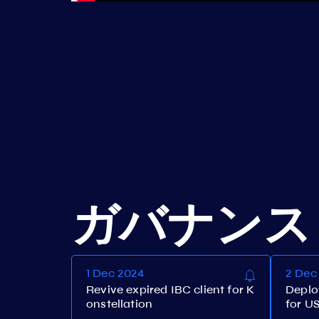
ガバナンス
1 Dec 2024
2 Dec
Revive expired IBC client for K
Deplo
onstellation
for US