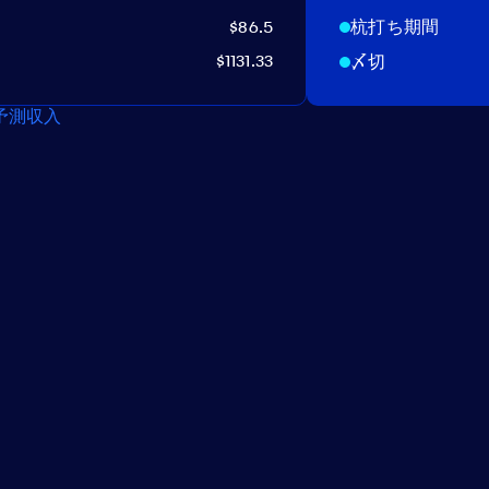
$86.5
杭打ち期間
$1131.33
〆切
予測収入