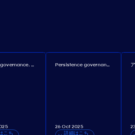
Coreum governance. Proposal №22
Persistence governance. Proposal №150
2025
26 Oct 2025
2
はこち
詳細はこち