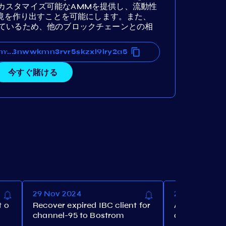
sはカスタマイズ可能なAMMを提供し、流動性
境を作り出すことを可能にします。また、
されているため、他のブロックチェーンとの相
mv03nwwkmn3rvr5skzxl9lry2a5
rmv03nwwkmn3rvr5skzxl9lry2a5
...
今すぐ賭ける
29 Nov 2024
28 Nov 2024
t o
Recover expired IBC client for
Alloyed BTC:
channel-95 to Bostrom
atic limit to 