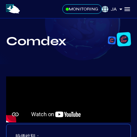
JA
MONITORING
Comdex
時価総額：