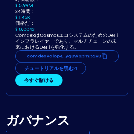
$ 5.99M
24時間：
$ 1.45K
価格だ：
$ 0.0043
ComdexはCosmosエコシステムのためのDeFi
インフラレイヤーであり、マルチチェーンの未
来におけるDeFiを強化する。
xevj3n6eq36t62sjjrsvf6hkuryg8w3pmpqy8
comdexvaloper15xevj3n6eq36t62sjjrsvf6h
...
チュートリアルを読む
今すぐ賭ける
ガバナンス