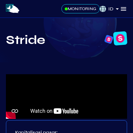
ID
MONITORING
Stride
Kapitalisasi pasar: