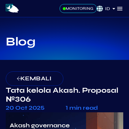
ID
MONITORING
Blog
KEMBALI
Tata kelola Akash. Proposal
№306
20 Oct 2025
1 min read