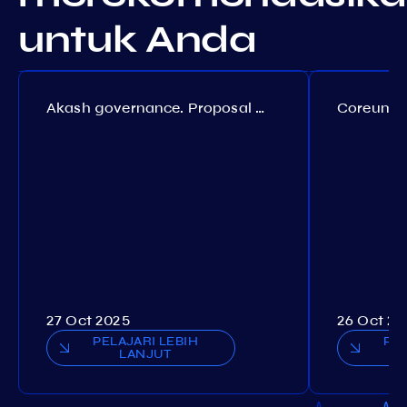
untuk Anda
Akash governance. Proposal №308
27 Oct 2025
26 Oct 20
PELAJARI LEBIH
PEL
LANJUT