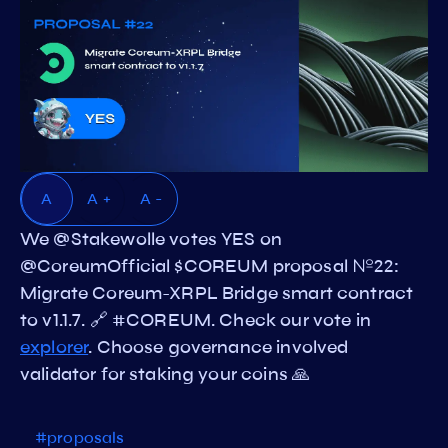
A
A +
A -
We @Stakewolle votes YES on
@CoreumOfficial $COREUM proposal №22:
Migrate Coreum-XRPL Bridge smart contract
to v1.1.7. 🔗 #COREUM. Check our vote in
explorer
. Choose governance involved
validator for staking your coins 🙏
#proposals