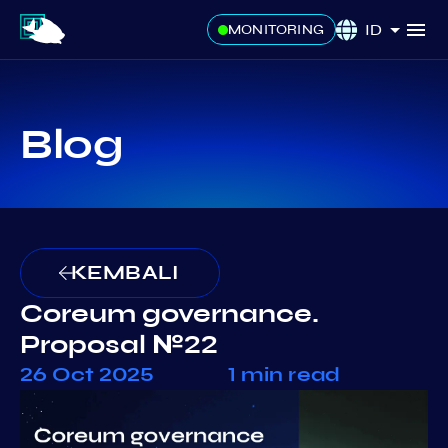
ID
MONITORING
Blog
KEMBALI
Coreum governance.
Proposal №22
26 Oct 2025
1 min read