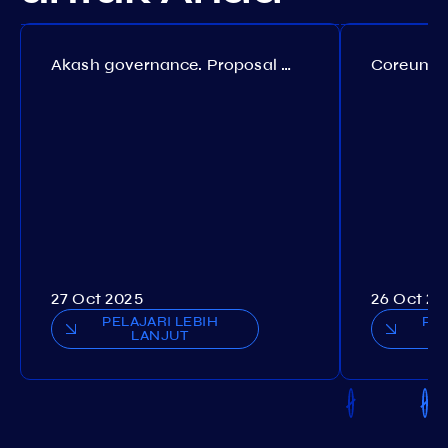
Akash governance. Proposal №308
27 Oct 2025
26 Oct 20
PELAJARI LEBIH
PEL
LANJUT