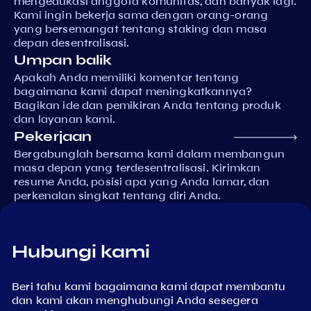
mengedukasi anggota komunitas, dan banyak lagi.
Kami ingin bekerja sama dengan orang-orang
yang bersemangat tentang staking dan masa
depan desentralisasi.
Umpan balik
Apakah Anda memiliki komentar tentang
bagaimana kami dapat meningkatkannya?
Bagikan ide dan pemikiran Anda tentang produk
dan layanan kami.
Pekerjaan
Bergabunglah bersama kami dalam membangun
masa depan yang terdesentralisasi. Kirimkan
resume Anda, posisi apa yang Anda lamar, dan
perkenalan singkat tentang diri Anda.
Hubungi kami
Beri tahu kami bagaimana kami dapat membantu
dan kami akan menghubungi Anda sesegera