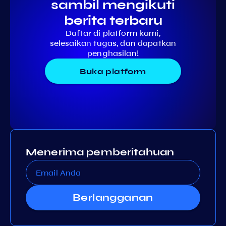
sambil mengikuti
berita terbaru
Daftar di platform kami,
selesaikan tugas, dan dapatkan
penghasilan!
Buka platform
Menerima pemberitahuan
Berlangganan