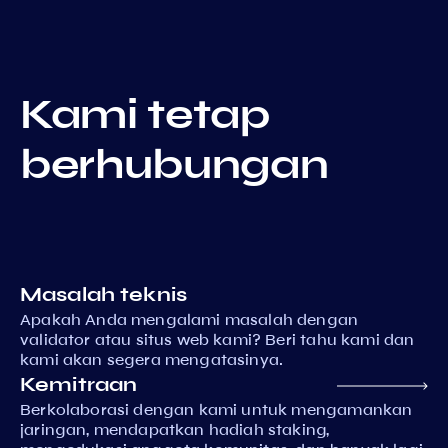
Kami tetap
berhubungan
Masalah teknis
Apakah Anda mengalami masalah dengan
validator atau situs web kami? Beri tahu kami dan
kami akan segera mengatasinya.
Kemitraan
Berkolaborasi dengan kami untuk mengamankan
jaringan, mendapatkan hadiah staking,