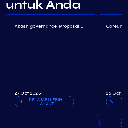
untuk Anda
Akash governance. Proposal №308
27 Oct 2025
26 Oct 20
PELAJARI LEBIH
PEL
LANJUT