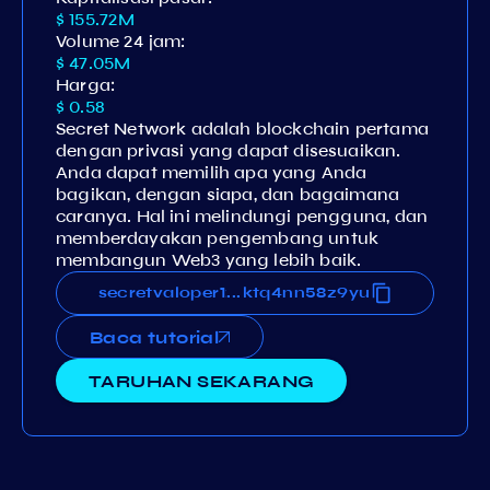
$ 155.72M
Volume 24 jam:
$ 47.05M
Harga:
$ 0.58
Secret Network adalah blockchain pertama
dengan privasi yang dapat disesuaikan.
Anda dapat memilih apa yang Anda
bagikan, dengan siapa, dan bagaimana
caranya. Hal ini melindungi pengguna, dan
memberdayakan pengembang untuk
membangun Web3 yang lebih baik.
ancx2qcgk04rrkexuhjq93etgktq4nn58z9yu
secretvaloper12ancx2qcgk04rrkexuhjq93et
...
Baca tutorial
TARUHAN SEKARANG