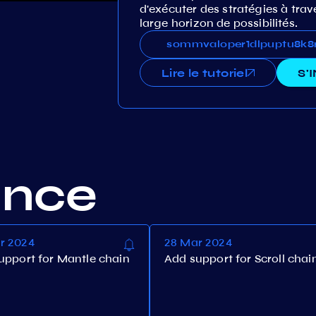
d'exécuter des stratégies à trav
large horizon de possibilités.
sommvaloper1dlpuptu8k8r
sommvaloper1dlpuptu8k
Lire le tutoriel
S'
ance
r 2024
28 Mar 2024
upport for Mantle chain
Add support for Scroll chai