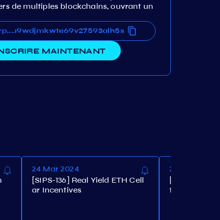
ers de multiples blockchains, ouvrant un
ps38u9wdjmkwte69v27593alh5s
8rps38u9wdjmkwte69v27593alh5s
...
INSCRIRE MAINTENANT
24 Mar 2024
24 Mar 2024
n
[SIPS-136] Real Yield ETH Cell
[SIPS-135] In
ar Incentives
for Real Yie