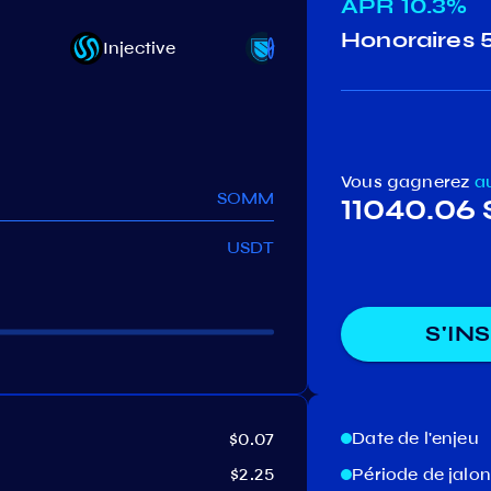
APR
10.3%
Honoraires
Injective
Sentinel
ixo
k
Vous gagnerez
a
SOMM
11040.0
USDT
S'IN
Date de l'enjeu
$0.07
$2.25
Période de jal