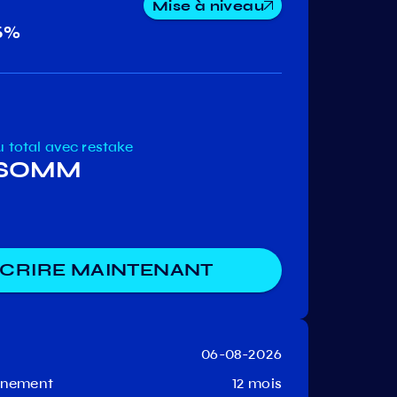
Mise à niveau
5%
LikeСoin
Umee
u total
avec restake
6 SOMM
SCRIRE MAINTENANT
06-08-2026
onnement
12 mois