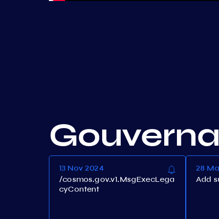
Gouvern
13 Nov 2024
28 Ma
/cosmos.gov.v1.MsgExecLega
Add s
cyContent