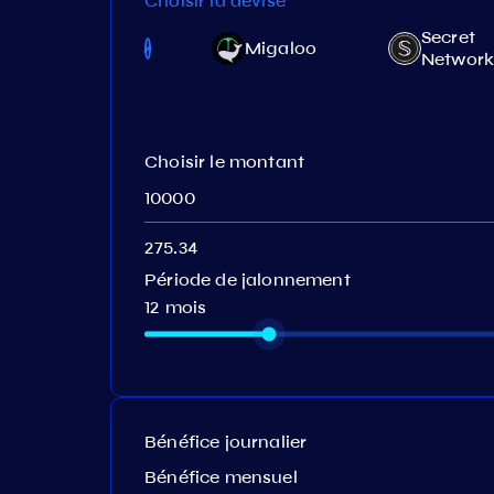
Choisir la devise
Secret
Coreum
Migaloo
Networ
Choisir le montant
Période de jalonnement
12 mois
Bénéfice journalier
Bénéfice mensuel