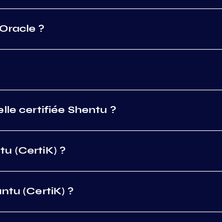
Oracle ?
lle certifiée Shentu ?
u (CertiK) ?
ntu (CertiK) ?