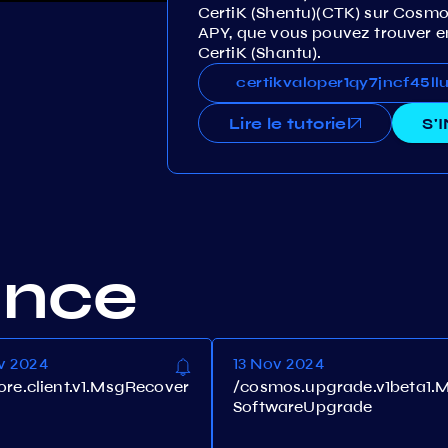
CertiK (Shentu)(CTK) sur Cosmos
APY, que vous pouvez trouver en 
CertiK (Shantu).
certikvaloper1qy7jncf45
certikvaloper1qy7jncf45
Lire le tutoriel
S'
ance
v 2024
13 Nov 2024
core.client.v1.MsgRecover
/cosmos.upgrade.v1beta1.
SoftwareUpgrade