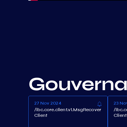
Gouvern
27 Nov 2024
23 No
/ibc.core.client.v1.MsgRecover
/ibc.
Client
Client