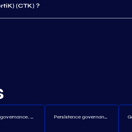
tiK) (CTK) ?
s
Coreum governance. Proposal №22
Persistence governance. Proposal №150