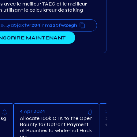
 avec le meilleur TAEG et le meilleur
utilisant le calculateur de staking
lluxaya5jaxf9r284jnmzz5fw2egh
lluxaya5jaxf9r284jnmzz5fw2egh
...
INSCRIRE MAINTENANT
4 Apr 2024
28 Mar 2024
Msg
Allocate 100k CTK to the Open
Set the maxi
Bounty for Upfront Payment
e to 10%
of Bounties to white-hat Hack
ers