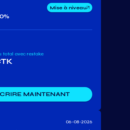
Mise à niveau
10%
Meme
Teritori
Rizon
u total
avec restake
CTK
SCRIRE MAINTENANT
06-08-2026