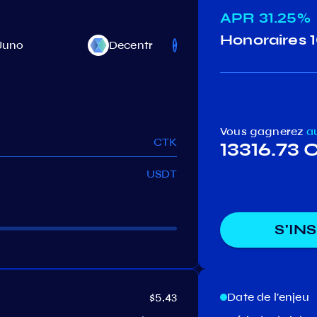
APR
31.25%
Honoraires
Juno
Decentr
Desmos
Vous gagnerez
a
CTK
13316.73 
USDT
S'IN
Date de l'enjeu
$5.43