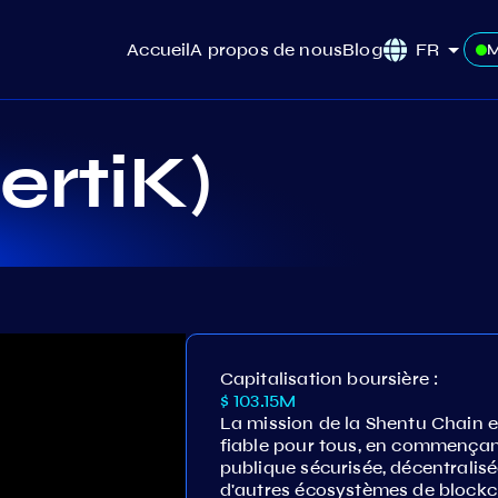
Accueil
A propos de nous
Blog
FR
M
ertiK)
Capitalisation boursière :
$ 103.15M
La mission de la Shentu Chain 
fiable pour tous, en commençan
publique sécurisée, décentralis
d'autres écosystèmes de blockc