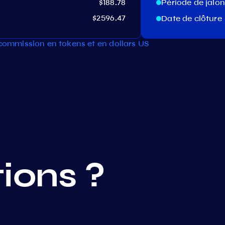
$188.78
Période de jal
$2596.47
Date de clôture
 commission en tokens et en dollars US
ions ?