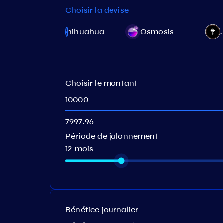
Choisir la devise
tu
Chihuahua
Osmosis
tiK)
Choisir le montant
Période de jalonnement
12 mois
Bénéfice journalier