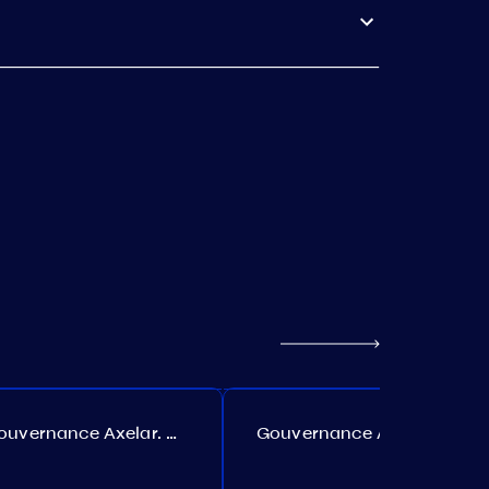
Gouvernance Axelar. Proposition №385
Gouvernance Akash. Proposition №307