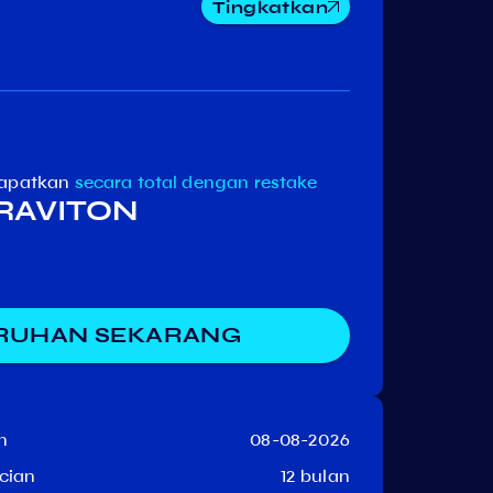
Tingkatkan
apatkan
secara total
dengan restake
GRAVITON
RUHAN SEKARANG
n
08-08-2026
cian
12 bulan