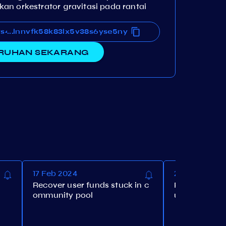
an orkestrator gravitasi pada rantai
9s4plnnvfk58k83lx5v38s6yse5ny
c9s4plnnvfk58k83lx5v38s6yse5ny
...
RUHAN SEKARANG
17 Feb 2024
26 Jan 2024
Recover user funds stuck in c
Round2 Grav
ommunity pool
ustainability