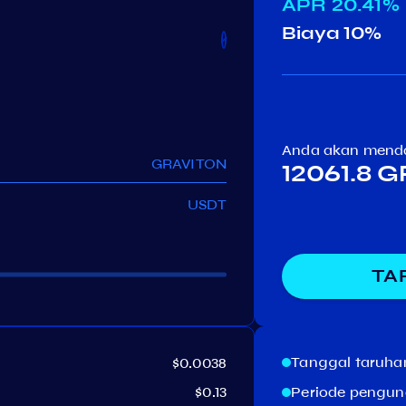
APR
20.41%
Biaya
10%
Anda akan mend
GRAVITON
12061.8 
USDT
TA
Tanggal taruha
$0.0038
$0.13
Periode pengun