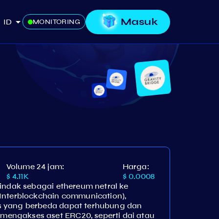
Masuk
ID
MONITORING
Volume 24 jam:
Harga:
$ 4.11K
$ 0.0008
tindak sebagai ethereum netral ke
Interblockchain communication),
s yang berbeda dapat terhubung dan
engakses aset ERC20, seperti dai atau