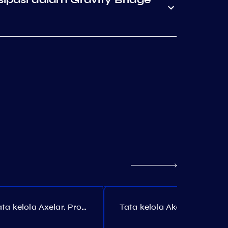
Tata kelola Axelar. Proposal №385
Tata kelola Akash. Proposal №307