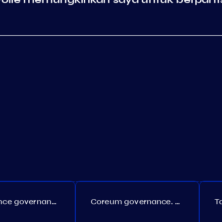
Persistence governance. Proposal №150
Coreum governance. Proposal №22