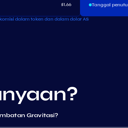
$1.66
Tanggal penut
komisi dalam token dan dalam dolar AS
anyaan?
mbatan Gravitasi?