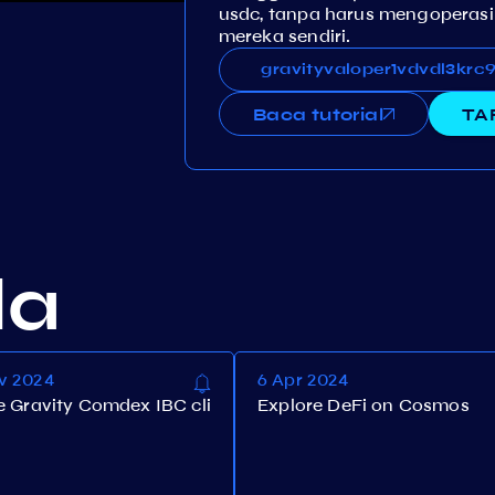
usdc, tanpa harus mengoperasik
mereka sendiri.
gravityvaloper1vdvdl3krc
gravityvaloper1vdvdl3kr
Baca tutorial
TA
la
v 2024
6 Apr 2024
e Gravity Comdex IBC cli
Explore DeFi on Cosmos