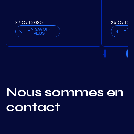
27 Oct 2025
26 Oct 20
EN SAVOIR
EN S
PLUS
P
Nous sommes en
contact