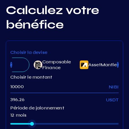
Calculez votre
bénéfice
Choisir la devise
Composable
iburu
AssetMantle
Finance
Choisir le montant
NIBI
USDT
Période de jalonnement
12 mois