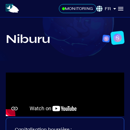
FR
MONITORING
Niburu
Capitalisation boursière :