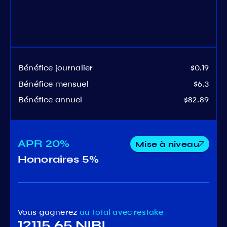
Bénéfice journalier
$0.19
Bénéfice mensuel
$6.3
Bénéfice annuel
$82.89
APR
20%
Mise à niveau
Honoraires
5%
Vous gagnerez
au total
avec restake
12115.65 NIBI