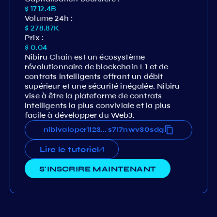
$ 1712.4B
Volume 24h :
$ 278.87K
Prix :
$ 0.04
Nibiru Chain est un écosystème
révolutionnaire de blockchain L1 et de
contrats intelligents offrant un débit
supérieur et une sécurité inégalée. Nibiru
vise à être la plateforme de contrats
intelligents la plus conviviale et la plus
facile à développer du Web3.
23pucap323p9ku85v7df9rygws7l7nwv30sdg
nibivaloper1l23pucap323p9ku85v7df9rygw
...
Lire le tutoriel
S'INSCRIRE MAINTENANT