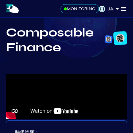
JA
MONITORING
Composable
Finance
時価総額：