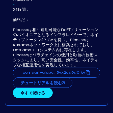
-
24時間：
-
価格だ：
-
Picassoは相互運用可能なDeFiソリューション
のパイオニアとなるインフラレイヤーで、ネイ
ティブトークン$PICAを持つ。Picassoは
Kusamaネットワーク上に構築されており、
DotSamaエコシステム内に存在します。
Picassoはパラチェインの使用と独自の技術ス
タックにより、高い安全性、効率性、ネイティ
ブな相互運用性を実現しています。
za27dp079uvgxxd3y6rnhe88s5vx2cq9d0lky
centaurivaloper12za27dp079uvgxxd3y6rnh
...
チュートリアルを読む
今すぐ賭ける