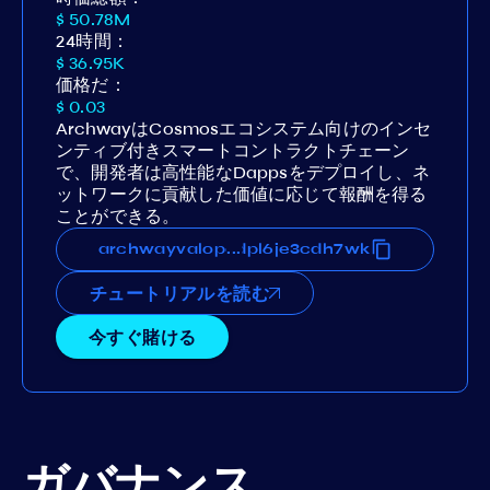
$ 50.78M
24時間：
$ 36.95K
価格だ：
$ 0.03
ArchwayはCosmosエコシステム向けのインセ
ンティブ付きスマートコントラクトチェーン
で、開発者は高性能なDappsをデプロイし、ネ
ットワークに貢献した価値に応じて報酬を得る
ことができる。
3yl7x70awycj0vkffv3p5a5fdpl6je3cdh7wk
archwayvaloper1t3yl7x70awycj0vkffv3p5a
...
チュートリアルを読む
今すぐ賭ける
ガバナンス