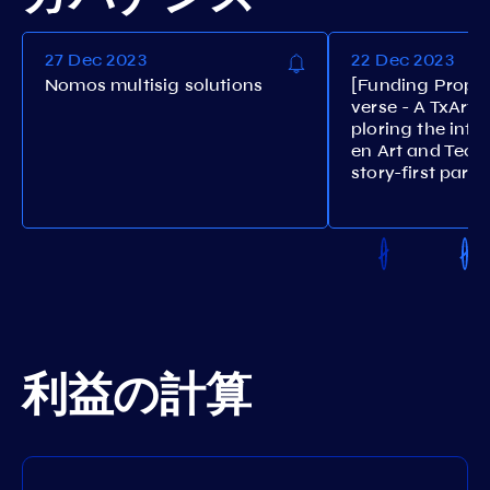
27 Dec 2023
22 Dec 2023
Nomos multisig solutions
[Funding Propo
verse - A TxArt P
ploring the inte
en Art and Tech
story-first para
利益の計算