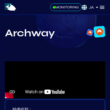
JA
MONITORING
Archway
時価総額：