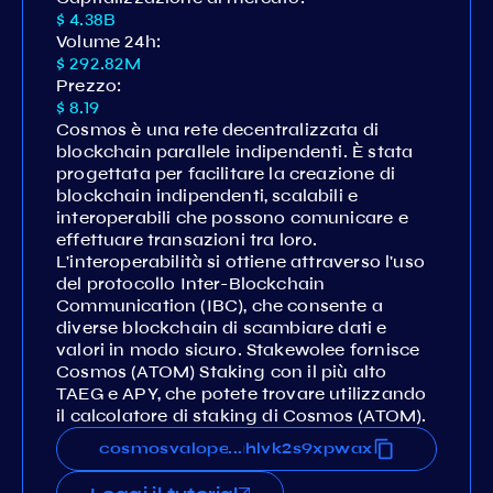
$ 4.38B
Volume 24h:
$ 292.82M
Prezzo:
$ 8.19
Cosmos è una rete decentralizzata di
blockchain parallele indipendenti. È stata
progettata per facilitare la creazione di
blockchain indipendenti, scalabili e
interoperabili che possono comunicare e
effettuare transazioni tra loro.
L'interoperabilità si ottiene attraverso l'uso
del protocollo Inter-Blockchain
Communication (IBC), che consente a
diverse blockchain di scambiare dati e
valori in modo sicuro. Stakewolee fornisce
Cosmos (ATOM) Staking con il più alto
TAEG e APY, che potete trovare utilizzando
il calcolatore di staking di Cosmos (ATOM).
4wlkutql95j7wwsxz490s6fahlvk2s9xpwax
cosmosvaloper1gf4wlkutql95j7wwsxz490s
...