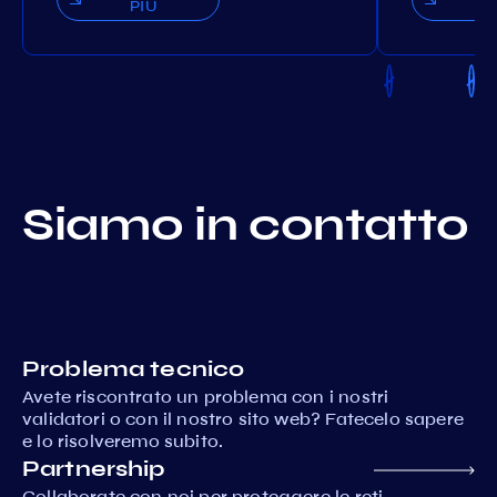
PIÙ
P
Siamo in contatto
Problema tecnico
Avete riscontrato un problema con i nostri
validatori o con il nostro sito web? Fatecelo sapere
e lo risolveremo subito.
Partnership
Collaborate con noi per proteggere le reti,