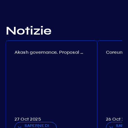
Notizie
Akash governance. Proposal №308
27 Oct 2025
26 Oct 20
SAPERNE DI
SAPE