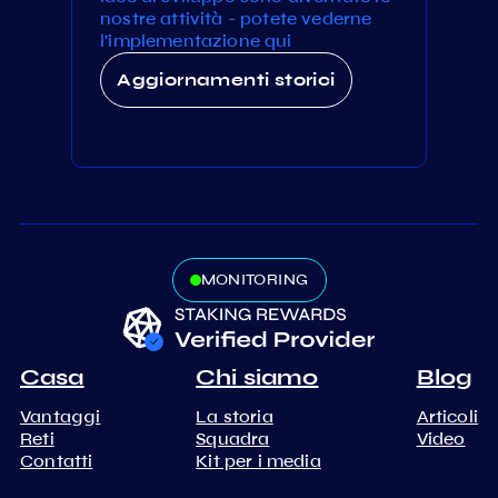
nostre attività - potete vederne
l'implementazione qui
Aggiornamenti storici
MONITORING
Casa
Chi siamo
Blog
Vantaggi
La storia
Articoli
Reti
Squadra
Video
Contatti
Kit per i media