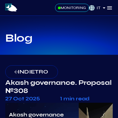
IT
MONITORING
Blog
INDIETRO
Akash governance. Proposal
№308
27 Oct 2025
1 min read