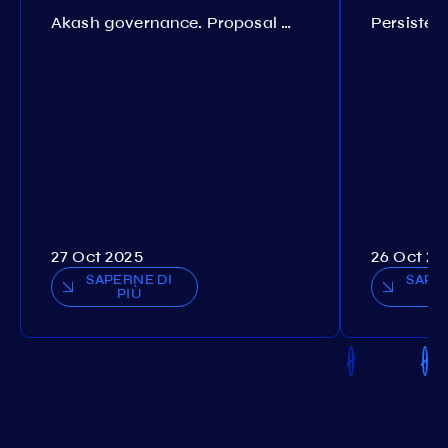
Akash governance. Proposal №308
27 Oct 2025
26 Oct 20
SAPERNE DI
SAPE
PIÙ
P