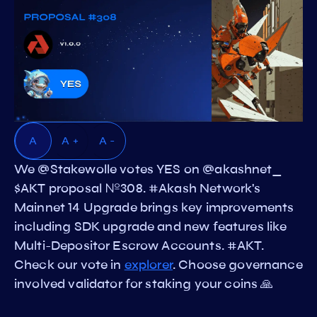
A
A +
A -
We @Stakewolle votes YES on @akashnet_
$AKT proposal №308. #Akash Network's
Mainnet 14 Upgrade brings key improvements
including SDK upgrade and new features like
Multi-Depositor Escrow Accounts. #AKT.
Check our vote in
explorer
. Choose governance
involved validator for staking your coins 🙏