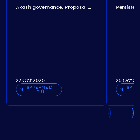
Akash governance. Proposal №308
27 Oct 2025
26 Oct 20
SAPERNE DI
SAPE
PIÙ
P