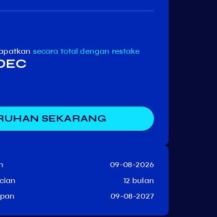
apatkan
secara total
dengan restake
 DEC
RUHAN SEKARANG
n
09-08-2026
cian
12 bulan
upan
09-08-2027