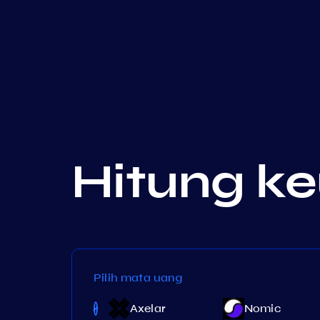
Hitung k
Pilih mata uang
Niburu
Axelar
Nomic