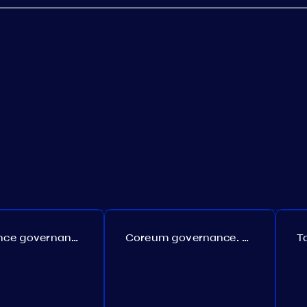
Persistence governance. Proposal №150
Coreum governance. Proposal №22