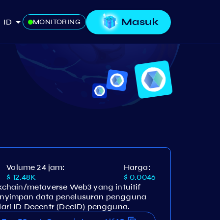
Masuk
ID
MONITORING
Volume 24 jam:
Harga:
$ 12.48K
$ 0.0046
chain/metaverse Web3 yang intuitif
nyimpan data penelusuran pengguna
ri ID Decentr (DecID) pengguna.