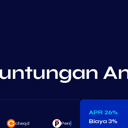
euntungan A
APR
26%
Biaya
3%
cheqd
Persistence
Jackal