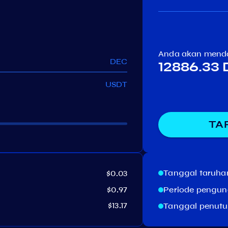
Anda akan mend
DEC
12886.33
USDT
TA
Tanggal taruha
$0.03
$0.97
Periode pengun
$13.17
Tanggal penut