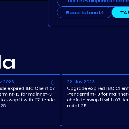
decentrvaloper1cxmaennk7xn
decentrvaloper1cxmaenn
Baca tutorial
TA
la
v 2023
22 Nov 2023
de expired IBC Client 07
Upgrade expired IBC Client
ermint-13 for mainnet-3
-tendermint-13 for mainnet
 to swap it with 07-tende
chain to swap it with 07-te
-25
rmint-25