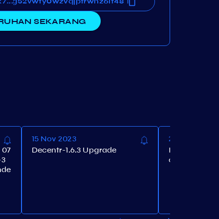
39fg52vwty0wzvqjptrwnz6lf48
k7xn39fg52vwty0wzvqjptrwnz6lf48
...
RUHAN SEKARANG
15 Nov 2023
25 Oct 2023
 07
Decentr-1.6.3 Upgrade
Increasing s
-3
ow to 20,000
nde