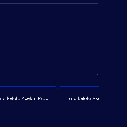
Tata kelola Axelar. Proposal №385
Tata kelola Akash. Proposal №307