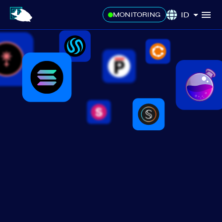
ID
MONITORING