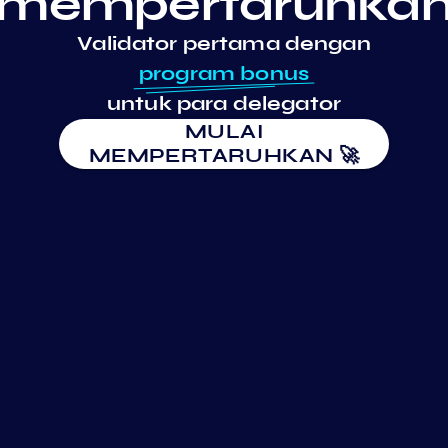
mempertaruhka
Validator pertama dengan
program bonus
untuk para delegator
MULAI
MEMPERTARUHKAN 🚀