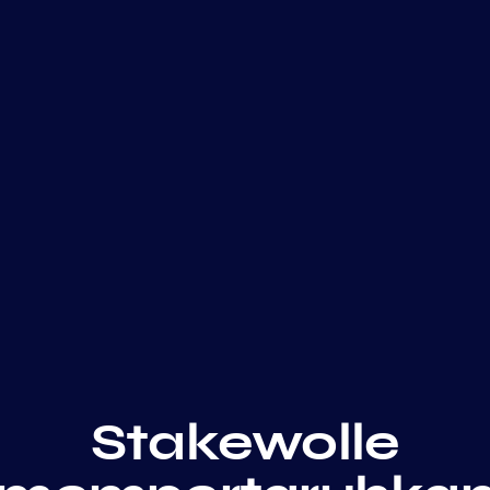
Stakewolle