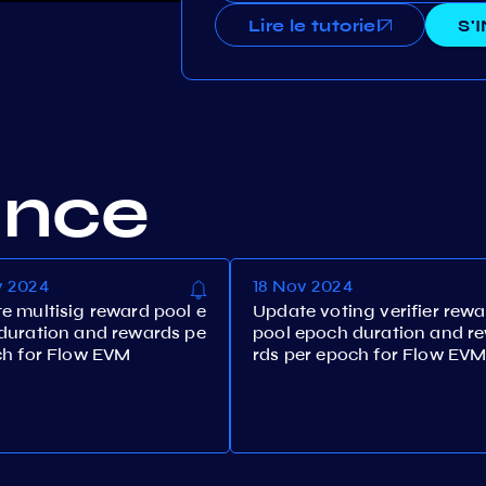
Lire le tutoriel
S'
ance
v 2024
18 Nov 2024
e multisig reward pool e
Update voting verifier rew
duration and rewards pe
pool epoch duration and r
ch for Flow EVM
rds per epoch for Flow EV