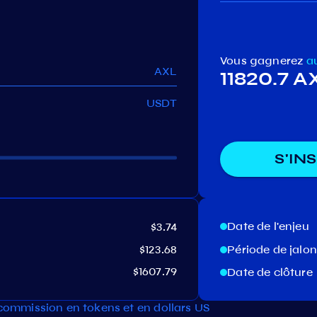
Vous gagnerez
a
AXL
11820.7 A
USDT
S'IN
Date de l'enjeu
$3.74
$123.68
Période de jal
$1607.79
Date de clôture
 commission en tokens et en dollars US