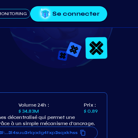
Se connecter
ONITORING
Volume 24h :
Prix :
$ 34.83M
$ 0.89
nes décentralisé qui permet une
râce à un simple mécanisme d'ancrage.
f8lv3l4suu3rlqadg4txp3sqxkhss
f8lv3l4suu3rlqadg4txp3sqxkhss
...