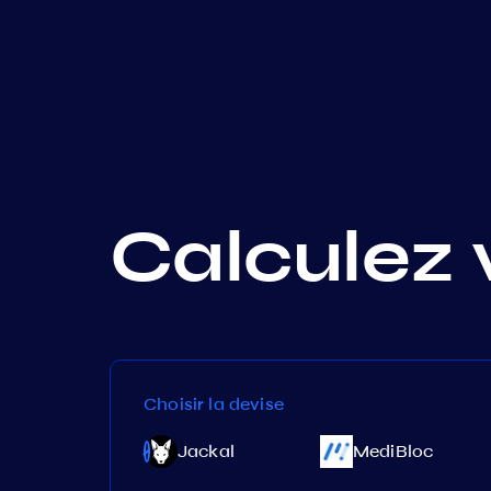
Calculez 
Choisir la devise
Nomic
Jackal
MediBloc