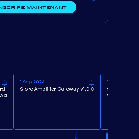
INSCRIRE MAINTENANT
1 Sep 2024
1 Sep 2024
ard
Store Amplifier Gateway v1.0.0
Store Amplifi
ewa
v1.0.0
M