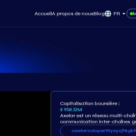
Accueil
A propos de nous
Blog
FR
M
Capitalisation boursière :
$ 958.12M
Axelar est un réseau multi-chaî
communication inter-chaînes g
axelarvaloper19ysyq74gk
axelarvaloper19ysyq74gk