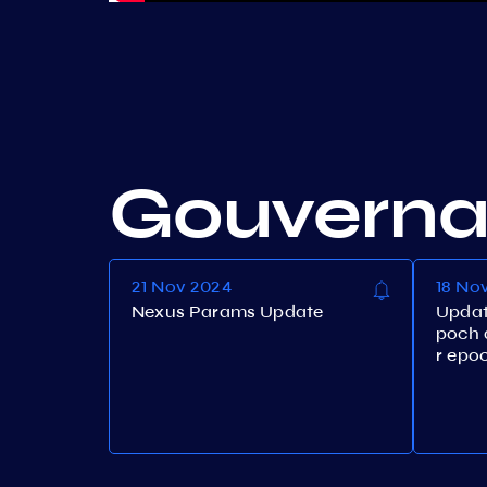
Gouvern
21 Nov 2024
18 No
Nexus Params Update
Updat
poch 
r epo