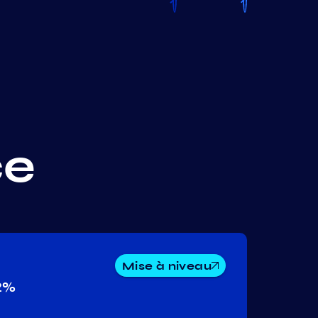
ce
Mise à niveau
2%
Secret
Coreum
Migaloo
Networ