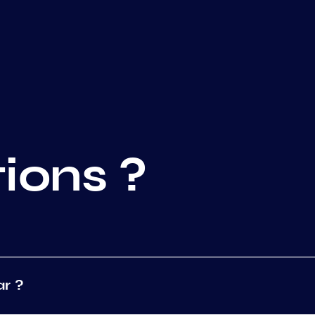
ions ?
r ?