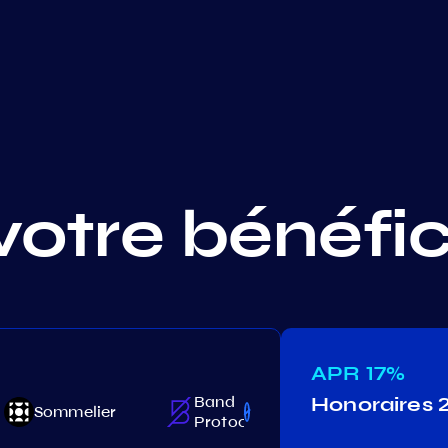
votre bénéfi
APR
17%
Band
Honoraires
Lum
Sommelier
Protocol
Network