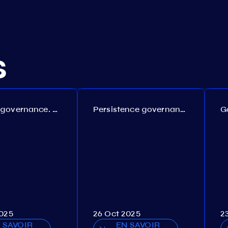
s
Coreum governance. Proposal №22
Persistence governance. Proposal №150
2025
26 Oct 2025
2
 SAVOIR
EN SAVOIR