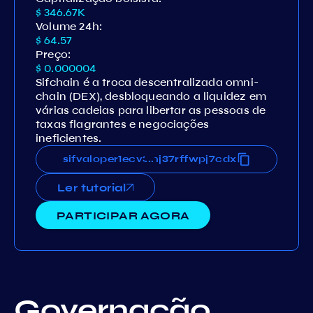
$ 346.67K
Volume 24h:
$ 64.57
Preço:
$ 0.000004
Sifchain é a troca descentralizada omni-
chain (DEX), desbloqueando a liquidez em
várias cadeias para libertar as pessoas de
taxas flagrantes e negociações
ineficientes.
ecv3sdx8h54ckv8q8u67cyk0nj37rffwpj7cdx
sifvaloper1ecv3sdx8h54ckv8q8u67cyk0nj37
...
Ler tutorial
PARTICIPAR AGORA
Governação