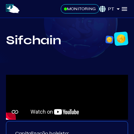
PT
MONITORING
Sifchain
Capitalização bolsista: