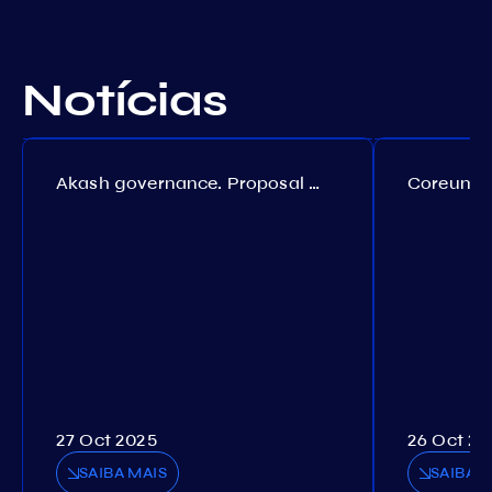
Notícias
Akash governance. Proposal №308
27 Oct 2025
26 Oct 20
SAIBA MAIS
SAIBA M