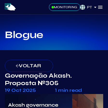
PT
MONITORING
Blogue
VOLTAR
Governação Akash.
Proposta №305
19 Oct 2025
1 min read