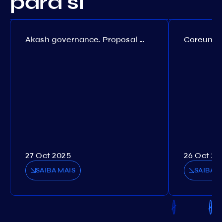
para si
Akash governance. Proposal №308
27 Oct 2025
26 Oct 20
SAIBA MAIS
SAIBA M