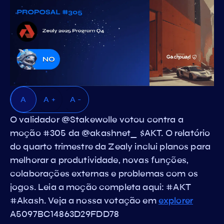
A
A +
A -
O validador @Stakewolle votou contra a
moção #305 da @akashnet_ $AKT. O relatório
do quarto trimestre da Zealy inclui planos para
melhorar a produtividade, novas funções,
colaborações externas e problemas com os
jogos. Leia a moção completa aqui: #AKT
#Akash. Veja a nossa votação em
explorer
A5097BC14863D29FDD78