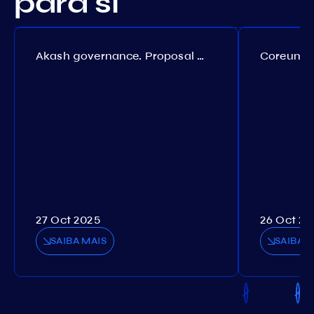
para si
Akash governance. Proposal №308
27 Oct 2025
26 Oct 20
SAIBA MAIS
SAIBA M