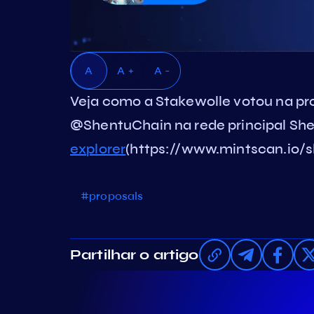
A
A +
A -
Veja como a Stakewolle votou na pr
@ShentuChain na rede principal She
explorer
(https://www.mintscan.io
#proposals
Partilhar o artigo