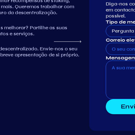
nhar recompensas de staking,
Diga-nos c
 mais. Queremos trabalhar com
em contacto
uro da descentralização.
possível.
Tipo de 
melhorar? Partilhe as suas
Pergunta 
tos e serviços.
Correio ele
descentralizado. Envie-nos o seu
 breve apresentação de si próprio.
Mensagem
Env