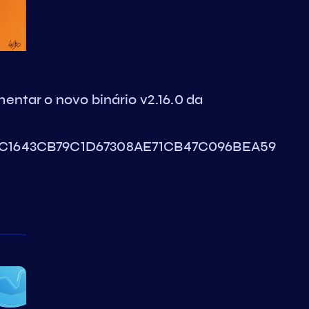
ntar o novo binário v2.16.0 da
62C1643CB79C1D67308AE71CB47C096BEA59