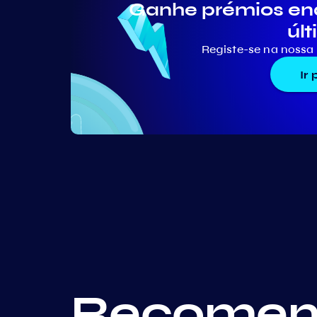
Ganhe prémios en
últ
Registe-se na nossa 
Ir
Recomend