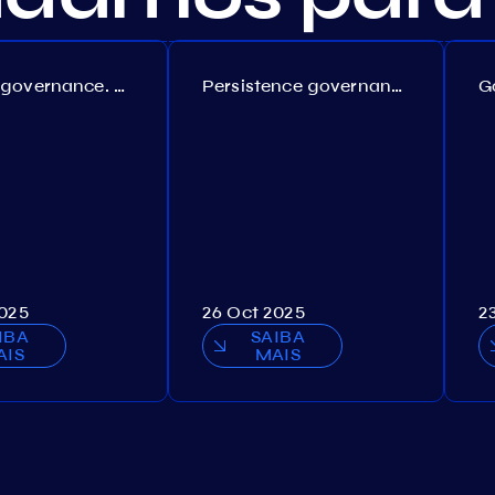
Coreum governance. Proposal №22
Persistence governance. Proposal №150
2025
26 Oct 2025
2
IBA
SAIBA
AIS
MAIS