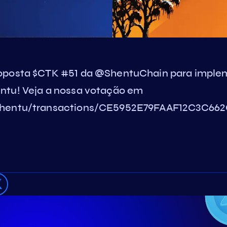
oposta $CTK #51 da @ShentuChain para impleme
ntu! Veja a nossa votação em
/shentu/transactions/CE5952E79FAAF12C3C6