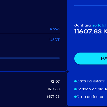
Ganhará
no total
KAVA
11607.83
USDT
P
Data da estaca
$2.07
$67.68
Período de piq
$871.68
Data de fecho