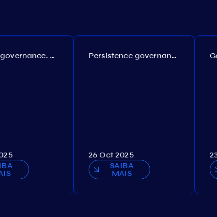
Coreum governance. Proposal №22
Persistence governance. Proposal №150
2025
26 Oct 2025
2
IBA
SAIBA
AIS
MAIS