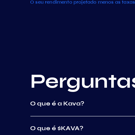
O seu rendimento projetado menos as taxas
Pergunta
O que é a Kava?
O que é $KAVA?