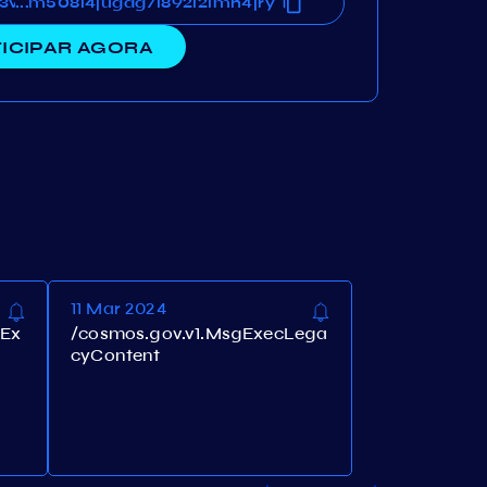
3vm508l4jugdg7l892l2lmh4jry
u3vm508l4jugdg7l892l2lmh4jry
...
ICIPAR AGORA
11 Mar 2024
gEx
/cosmos.gov.v1.MsgExecLega
cyContent