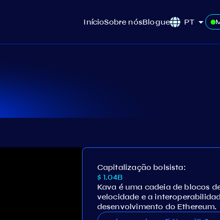
Início
Sobre nós
Blogue
PT
Capitalização bolsista:
$ 1.04B
Kava é uma cadeia de blocos d
velocidade e a interoperabilid
desenvolvimento do Ethereum.