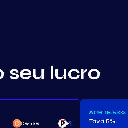
o seu lucro
APR
15.53%
Taxa
5%
Desmos
Persistence
Rebus