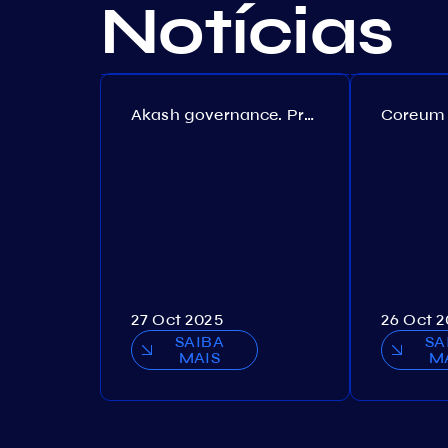
Notícias
Akash governance. Proposal №308
27 Oct 2025
26 Oct 
SAIBA
SA
MAIS
M