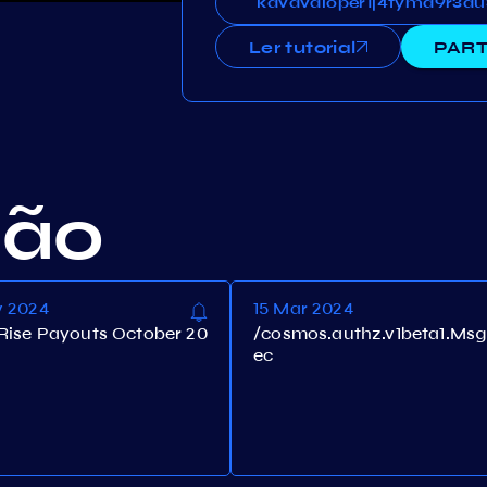
kavavaloper1j4tymd9r3au
kavavaloper1j4tymd9r3a
Ler tutorial
PART
ção
v 2024
15 Mar 2024
Rise Payouts October 20
/cosmos.authz.v1beta1.Ms
ec