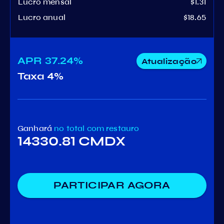
Lucro mensal
$1.31
Lucro anual
$18.65
APR
37.24%
Atualização
Taxa
4%
Ganhará
no total
com restauro
14330.81 CMDX
PARTICIPAR AGORA