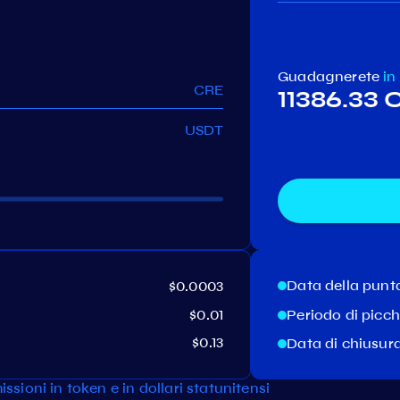
Guadagnerete
in
CRE
11386.33
USDT
Data della punt
$0.0003
$0.01
Periodo di picc
$0.13
Data di chiusur
ssioni in token e in dollari statunitensi