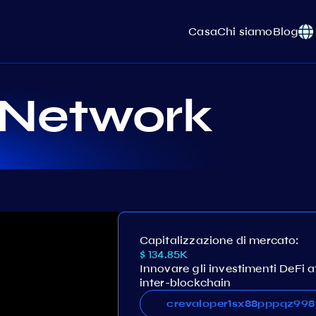
Casa
Chi siamo
Blog
 Network
Capitalizzazione di mercato:
$ 134.85K
Innovare gli investimenti DeFi a
inter-blockchain
crevaloper1sx88pppqz99
crevaloper1sx88pppqz9