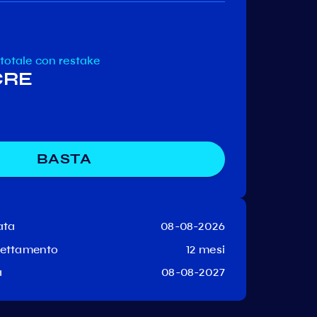
 totale
con restake
 CRE
BASTA
ata
08-08-2026
hettamento
12 mesi
a
08-08-2027