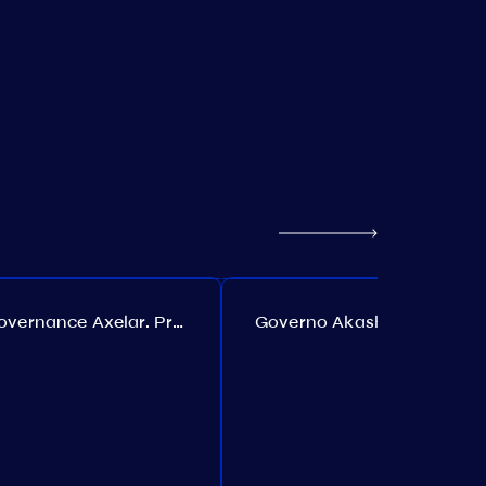
Governance Axelar. Proposta №386
Governo Akash. Proposta №307