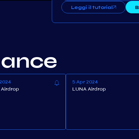
Leggi il tutorial
B
nance
 2024
5 Apr 2024
Airdrop
LUNA Airdrop