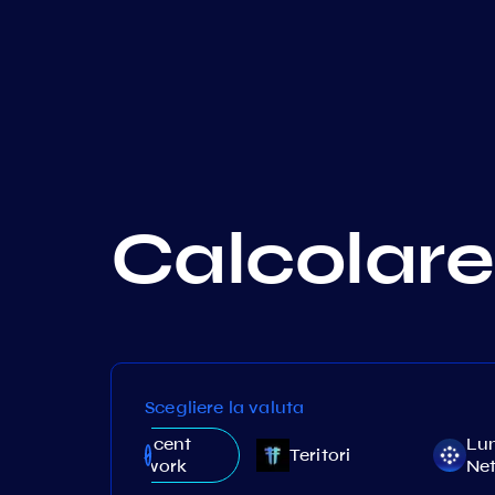
Calcolare 
Scegliere la valuta
Crescent
Lu
Teritori
Network
Ne