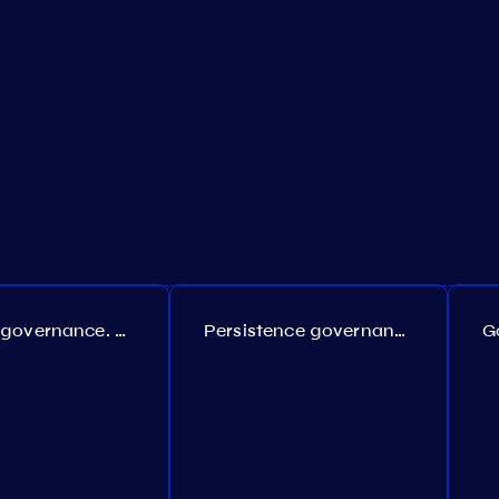
Coreum governance. Proposal №22
Persistence governance. Proposal №150