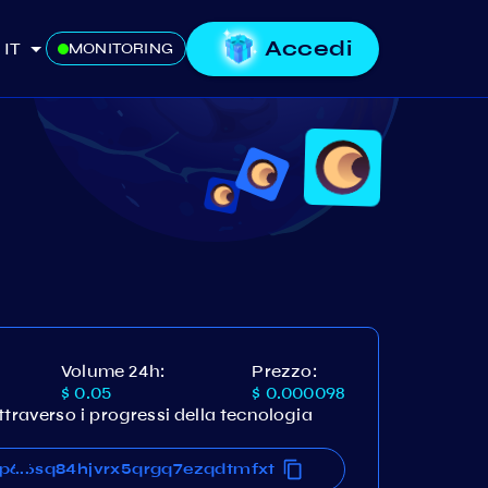
Accedi
IT
MONITORING
Volume 24h:
Prezzo:
$ 0.05
$ 0.000098
ttraverso i progressi della tecnologia
8p6sq84hjvrx5qrgq7ezqdtmfxt
98p6sq84hjvrx5qrgq7ezqdtmfxt
...