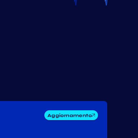
Aggiornamento
e-Money
Stride
Jackal