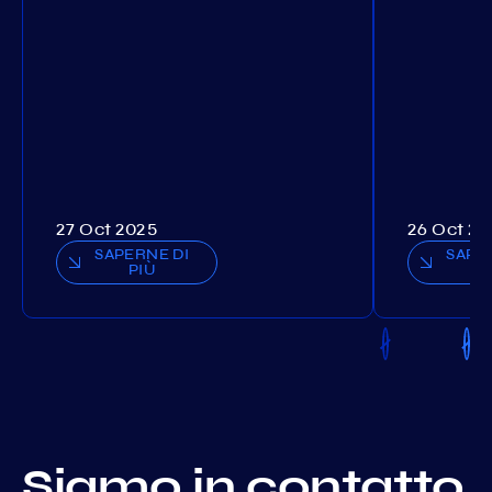
27 Oct 2025
26 Oct 20
SAPERNE DI
SAPE
PIÙ
P
Siamo in contatto