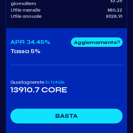
$2.26
giornaliero
Utile mensile
$80.22
Utile annuale
$1128.91
APR
34.45%
Aggiornamento
Tassa
5%
Guadagnerete
in totale
13910.7 CORE
BASTA