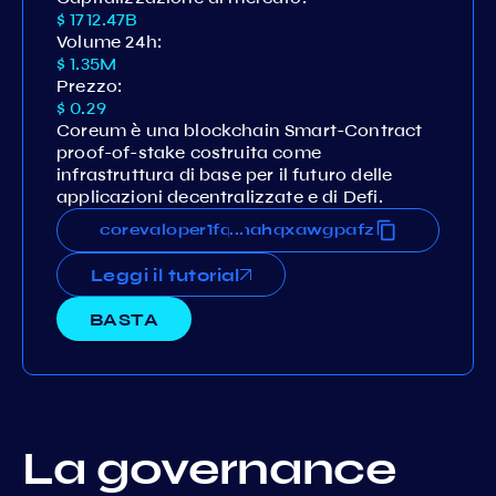
$ 1712.47B
Volume 24h:
$ 1.35M
Prezzo:
$ 0.29
Coreum è una blockchain Smart-Contract
proof-of-stake costruita come
infrastruttura di base per il futuro delle
applicazioni decentralizzate e di Defi.
63eks78npnsgtja8m8nvvv5qmahqxawgpafz
corevaloper1fq63eks78npnsgtja8m8nvvv5
...
Leggi il tutorial
BASTA
La governance