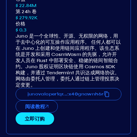
$ 22.84M
第 24h 卷
$ 279.92K
价格
$ 0.3
Juno 是一个全球性、开源、无权限的网络，用
于去中心化的可互操作应用程序。 任何人都可以
在 Juno 上创建和使用链间应用程序。该生态系
统是开发和采用 CosmWasm 的先驱，允许开
发人员在 Rust 中部署安全、稳健的链间智能合
约。Juno 股权证明区块链使用 Cosmos SDK
构建，并通过 Tendermint 共识达成网络协议。
网络由委托人管理，委托人通过链上管理投票决
定变更。
8535yz60zemv82sww948c6azx40gnawnh6r
junovaloper1qr78535yz60zemv82sww948c
...
阅读教程
立即订购