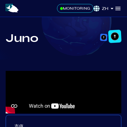
ZH
MONITORING
Juno
市值