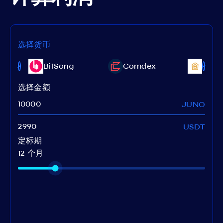
选择货币
Shen
BitSong
Comdex
(Cert
选择金额
JUNO
USDT
定标期
12 个月