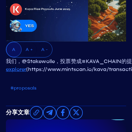
A
A +
A -
我们，@Stakewolle，投票赞成#KAVA_CHAIN
explorer
(https://www.mintscan.io/kava/tran
#proposals
分享文章