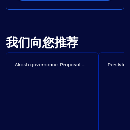
我们向您推荐
Akash governance. Proposal №308