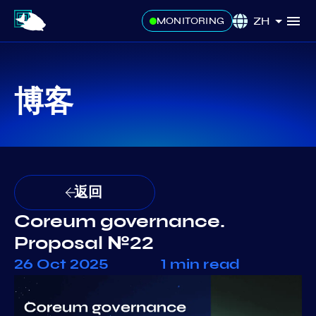
ZH
MONITORING
博客
返回
Coreum governance.
Proposal №22
26 Oct 2025
1 min read