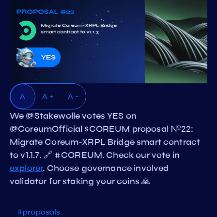
A
A +
A -
We @Stakewolle votes YES on
@CoreumOfficial $COREUM proposal №22:
Migrate Coreum-XRPL Bridge smart contract
to v1.1.7. 🔗 #COREUM. Check our vote in
explorer
. Choose governance involved
validator for staking your coins 🙏
#proposals