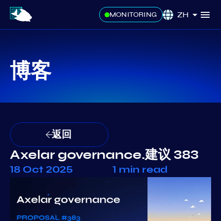
ZH
MONITORING
博客
返回
Axelar governance.建议 383
18 Oct 2025
1 min read