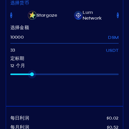
选择货币
Lum
lar
Stargaze
Network
选择金额
DSM
USDT
定标期
12 个月
每日利润
$0.02
每月利润
$0.52