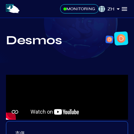
ZH
MONITORING
Desmos
市值